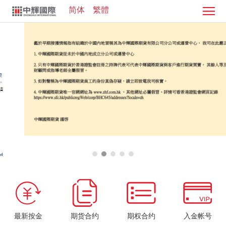
简体
繁體
首
页
证
券
期
业
货
客
务
业
服
投
务
中
资
加
心
学
入
院
我
们
最新按金
期货合约
期权合约
入金帐号