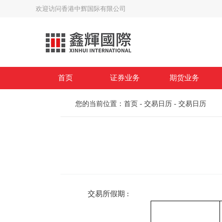
欢迎访问香港中辉国际有限公司
首页
证券业务
期货业务
您的当前位置：
首页
-
交易日历
-
交易日历
交易规则
合约细则
开户专区
基础知识
公司简介
服务收费
服务收费
软件下载
法律法规
公司动态
风险声明
风险声明
表格下载
联系我们
资
交易所假期 :