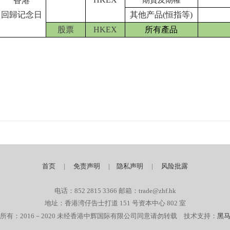
香港
期貨及期權
回歸记念日
其他产品
(
恒指等
)
股票
HKEX
所有產品
首页
|
免责声明
|
隐私声明
|
风险批露
电话：852 2815 3366 邮箱：trade@zhf.hk
地址：香港湾仔告士打道 151 号资本中心 802 室
所有：2016－2020 未经香港中辉国际有限公司同意请勿转载 技术支持：
黑