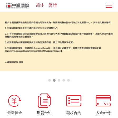
简体
繁體
首
页
证
券
期
业
货
客
务
业
服
投
务
中
资
加
心
学
入
院
我
们
最新按金
期货合约
期权合约
入金帐号