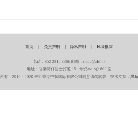
首页
|
免责声明
|
隐私声明
|
风险批露
电话：852 2815 3366 邮箱：trade@zhf.hk
地址：香港湾仔告士打道 151 号资本中心 802 室
所有：2016－2020 未经香港中辉国际有限公司同意请勿转载 技术支持：
黑