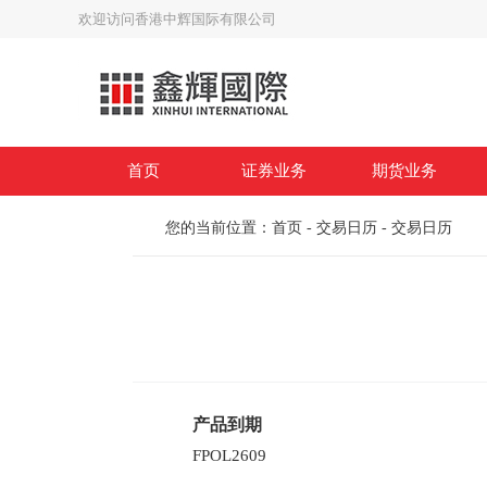
欢迎访问香港中辉国际有限公司
首页
证券业务
期货业务
您的当前位置：
首页
-
交易日历
-
交易日历
交易规则
合约细则
开户专区
基础知识
公司简介
服务收费
服务收费
软件下载
法律法规
公司动态
风险声明
风险声明
表格下载
联系我们
资
产品到期
FPOL2609