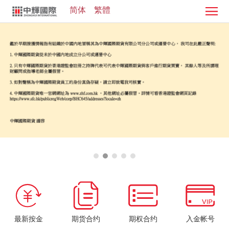
简体
繁體
首
页
证
券
期
业
货
客
务
业
服
投
务
中
资
加
心
学
入
院
我
们
最新按金
期货合约
期权合约
入金帐号