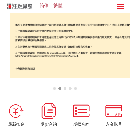
简体
繁體
首
页
证
券
期
业
货
客
务
业
服
投
务
中
资
加
心
学
入
院
我
们
最新按金
期货合约
期权合约
入金帐号