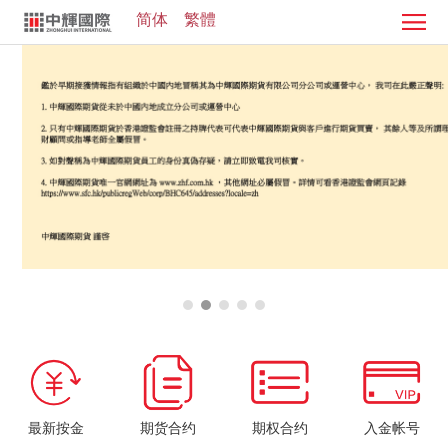
简体
繁體
首
页
证
券
期
业
货
客
务
业
服
投
务
中
资
加
心
学
入
院
我
们
最新按金
期货合约
期权合约
入金帐号