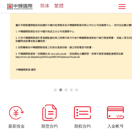
简体
繁體
首
页
证
券
期
业
货
客
务
业
服
投
务
中
资
加
心
学
入
院
我
们
最新按金
期货合约
期权合约
入金帐号