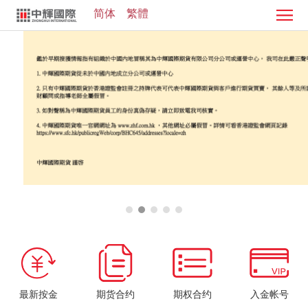
简体
繁體
首
页
证
券
期
业
货
客
务
业
服
投
务
中
资
加
心
学
入
院
我
们
最新按金
期货合约
期权合约
入金帐号