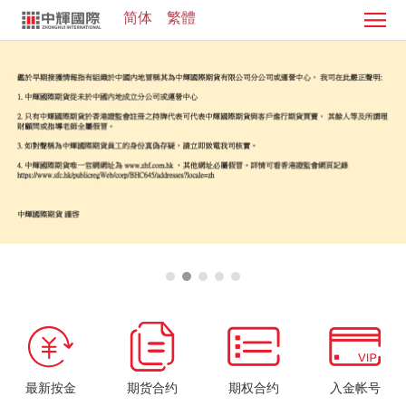
简体
繁體
首
页
证
券
期
业
货
客
务
业
服
投
务
中
资
加
心
学
入
院
我
们
最新按金
期货合约
期权合约
入金帐号