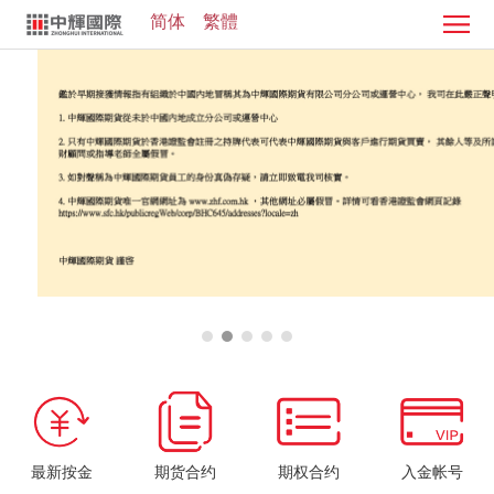
简体
繁體
首
页
证
券
期
业
货
客
务
业
服
投
务
中
资
加
心
学
入
院
我
们
最新按金
期货合约
期权合约
入金帐号