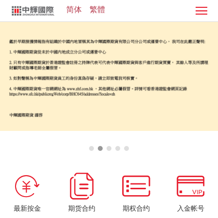
简体
繁體
首
页
证
券
期
业
货
客
务
业
服
投
务
中
资
加
心
学
入
院
我
们
最新按金
期货合约
期权合约
入金帐号