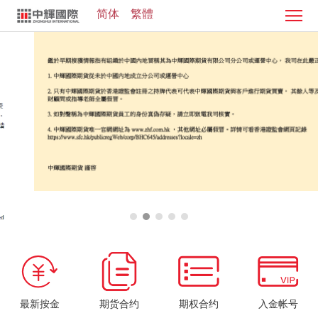
简体
繁體
首
页
证
券
期
业
货
客
务
业
服
投
务
中
资
加
心
学
入
院
我
们
最新按金
期货合约
期权合约
入金帐号