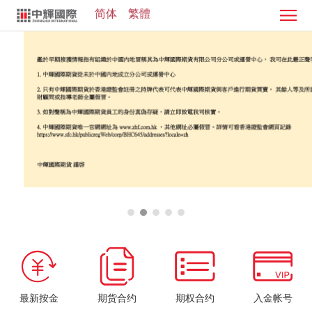
简体
繁體
首
页
证
券
期
业
货
客
务
业
服
投
务
中
资
加
心
学
入
院
我
们
最新按金
期货合约
期权合约
入金帐号